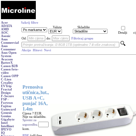
Acer
Sakrij filtre
ADATA
Valuta
Skladište
AMD
AOC
Detalji
ci
Asonic
Od:
do:
Filtriraj grupu
Asus
Commercial
Asus
Consumer
Akcije
Hitovi
Novi
Asus Open
System
Avacom
BatterX
Canon B2B
Canon foto-
video
Canon OPP
C-Lion
Creality
Prenosiva
EVTrip
Fractal
utičnica,3ut.,
Design
F-Secure
USB A+C,
FSP -
punjač 16A,
Fortron
Fujitsu
1.4m
Gainward
Genesis
Cijena ? EUR.
Genius
Nije na skladištu.
Gigabyte
Spremi za
Intel
usporedbu.
Intellinet
kom.
IPEVO
IQ
PDF
(off-line