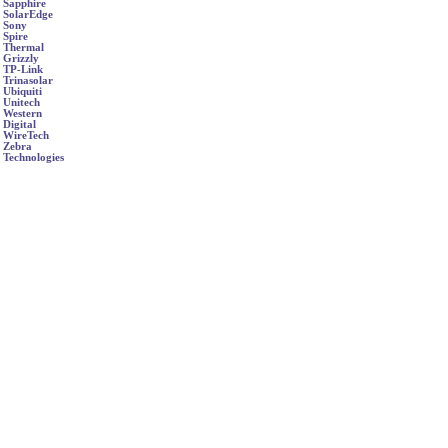
Sapphire
SolarEdge
Sony
Spire
Thermal
Grizzly
TP-Link
Trinasolar
Ubiquiti
Unitech
Western
Digital
WireTech
Zebra
Technologies