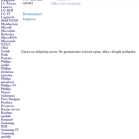
Kingston
cjenik)
Slika veće rezolucije
LC Power
Lenovo
LG B2B
Komentari
LG IT
Logitech
kupaca
MAETONE
Manhattan
Maxell
Microline
Robotics
MicroPOS
Microsoft
NZXT
OKI
Orink
Cijena ne uključuje porez Ne garantiramo točnost opisa, slika i drugih podataka.
Palit
Patriot
Philips
audio
Philips
dodatna
oprema
Philips
monitori
Philips TV
Philips
Water
Solutions
Port Designs
Profixx
Projecto
Razne stvari
Realme
mobile
Renusol
Samsung
B2B
Samsung IT
Samsung
mobile