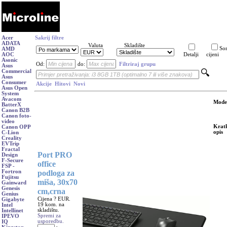
Acer
Sakrij filtre
ADATA
Valuta
Skladište
Sor
AMD
AOC
Detalji
cijeni
Asonic
Od:
do:
Filtriraj grupu
Asus
Commercial
Asus
Consumer
Akcije
Hitovi
Novi
Asus Open
System
Avacom
Mode
BatterX
Canon B2B
Canon foto-
video
Krat
Canon OPP
opis
C-Lion
Creality
EVTrip
Fractal
Port PRO
Design
F-Secure
office
FSP -
podloga za
Fortron
Fujitsu
miša, 30x70
Gainward
Genesis
cm,crna
Genius
Cijena ? EUR.
Gigabyte
19 kom. na
Intel
skladištu.
Intellinet
Spremi za
IPEVO
usporedbu.
IQ