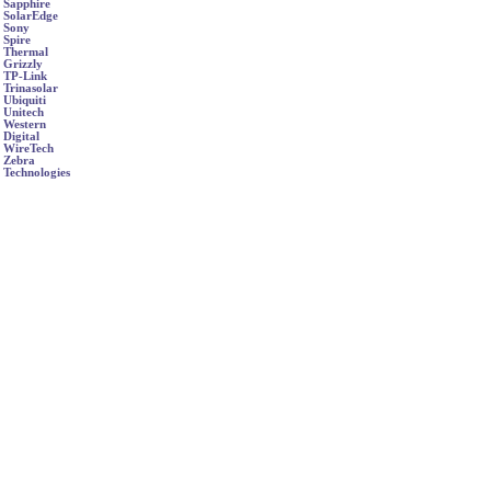
Sapphire
SolarEdge
Sony
Spire
Thermal
Grizzly
TP-Link
Trinasolar
Ubiquiti
Unitech
Western
Digital
WireTech
Zebra
Technologies