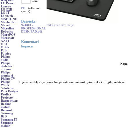
Kingston
kom.
LC Power
Lenovo
PDF
(off-line
LG B2B
cjenik)
LG IT
Logitech
MAETONE
Datoteke
Manhattan
Slika veće rezolucije
924001 -
Maxell
PROFESSIONAL
Microline
DESK PAD.pdf
Robotics
MicroPOS
Microsoft
NZXT
Komentari
OKI
kupaca
Orink
Palit
Patriot
Philips
audio
Philips
Napo
dodatna
oprema
Philips
monitori
Philips TV
Philips
Cijena ne uključuje porez Ne garantiramo točnost opisa, slika i drugih podataka.
Water
Solutions
Port Designs
Profixx
Projecto
Razne stvari
Realme
mobile
Renusol
Samsung
B2B
Samsung IT
Samsung
mobile