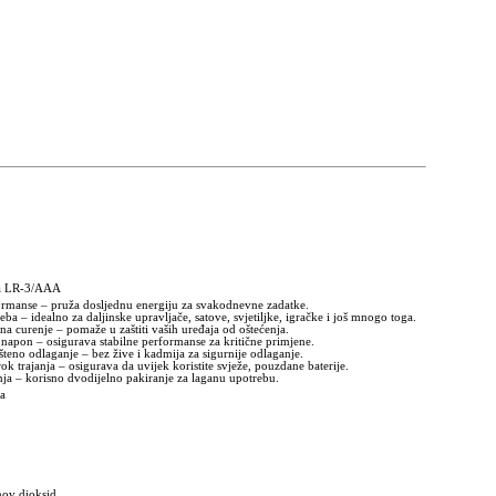
ja LR-3/AAA
rmanse – pruža dosljednu energiju za svakodnevne zadatke.
eba – idealno za daljinske upravljače, satove, svjetiljke, igračke i još mnogo toga.
na curenje – pomaže u zaštiti vaših uređaja od oštećenja.
i napon – osigurava stabilne performanse za kritične primjene.
šteno odlaganje – bez žive i kadmija za sigurnije odlaganje.
ok trajanja – osigurava da uvijek koristite svježe, pouzdane baterije.
nja – korisno dvodijelno pakiranje za laganu upotrebu.
ja
ov dioksid