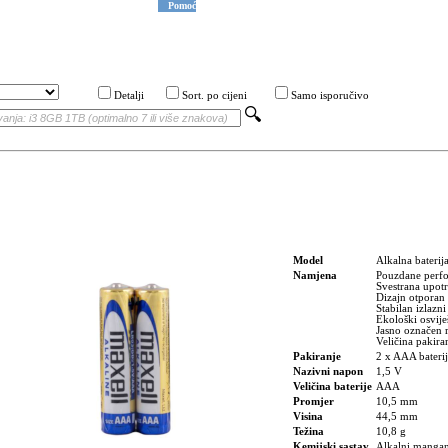
Pomoć
Detalji
Sort. po cijeni
Samo isporučivo
Model
Alkalna bateri
Namjena
Pouzdane perfo
Svestrana upotr
Dizajn otporan 
Stabilan izlazn
Ekološki osvije
Jasno označen r
Veličina pakira
Pakiranje
2 x AAA bateri
Nazivni napon
1,5 V
Veličina baterije
AAA
Promjer
10,5 mm
Visina
44,5 mm
Težina
10,8 g
Kemijski sastav
Alkalni mangan