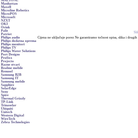
MAETONE
Manhattan
Maxell
Microline Robotics
MicroPOS
Microsoft
NZXT
OKI
Orink
Palit
Sli
Patriot
Cijena ne uključuje porez Ne garantiramo točnost opisa, slika i drugih
Philips audio
Philips dodatna oprema
Philips monitori
Philips TV
Philips Water Solutions
Port Designs
Profixx
Projecto
Razne stvari
Realme mobile
Renusol
Samsung B2B
Samsung IT
Samsung mobile
Sapphire
SolarEdge
Sony
Spire
Thermal Grizzly
TP-Link
Trinasolar
Ubiquiti
Unitech
Western Digital
WireTech
Zebra Technologies