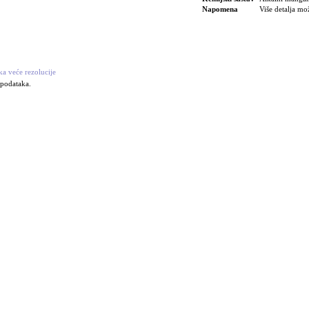
Napomena
Više detalja mo
ka veće rezolucije
 podataka.