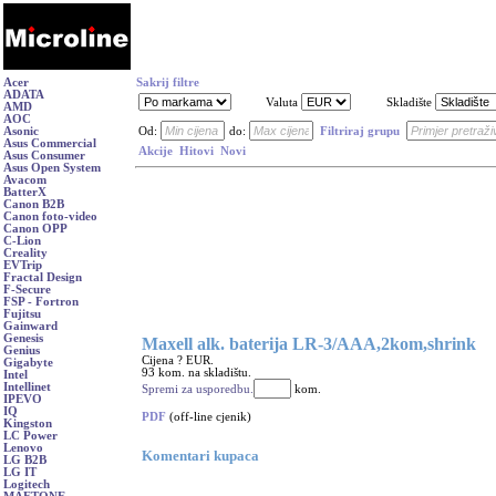
Acer
Sakrij filtre
ADATA
Valuta
Skladište
AMD
AOC
Asonic
Od:
do:
Filtriraj grupu
Asus Commercial
Akcije
Hitovi
Novi
Asus Consumer
Asus Open System
Avacom
BatterX
Canon B2B
Canon foto-video
Canon OPP
C-Lion
Creality
EVTrip
Fractal Design
F-Secure
FSP - Fortron
Fujitsu
Gainward
Genesis
Maxell alk. baterija LR-3/AAA,2kom,shrink
Genius
Cijena ? EUR.
Gigabyte
93 kom. na skladištu.
Intel
Intellinet
Spremi za usporedbu.
kom.
IPEVO
IQ
PDF
(off-line cjenik)
Kingston
LC Power
Lenovo
Komentari kupaca
LG B2B
LG IT
Logitech