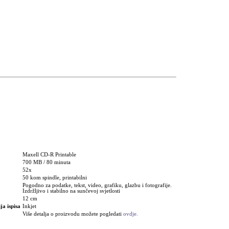
Maxell CD-R Printable
700 MB / 80 minuta
52x
50 kom spindle, printabilni
Pogodno za podatke, tekst, video, grafiku, glazbu i fotografije.
Izdržljivo i stabilno na sunčevoj svjetlosti
12 cm
ja ispisa
Inkjet
Više detalja o proizvodu možete pogledati
ovdje.