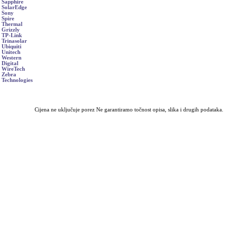
Sapphire
SolarEdge
Sony
Spire
Thermal
Grizzly
TP-Link
Trinasolar
Ubiquiti
Unitech
Western
Digital
WireTech
Zebra
Technologies
Cijena ne uključuje porez Ne garantiramo točnost opisa, slika i drugih podataka.