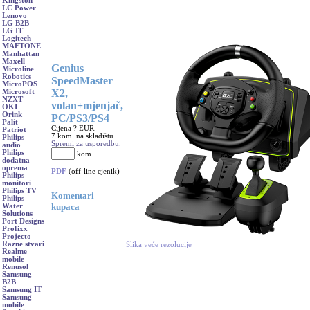
Kingston
LC Power
Lenovo
LG B2B
LG IT
Logitech
MAETONE
Manhattan
Maxell
Genius
Microline
Robotics
SpeedMaster
MicroPOS
X2,
Microsoft
NZXT
volan+mjenjač,
OKI
Orink
PC/PS3/PS4
Palit
Cijena ? EUR.
Patriot
7 kom. na skladištu.
Philips
Spremi za usporedbu.
audio
Philips
kom.
dodatna
oprema
PDF
(off-line cjenik)
Philips
monitori
Philips TV
Komentari
Philips
kupaca
Water
Solutions
Port Designs
Profixx
Projecto
Razne stvari
Slika veće rezolucije
Realme
mobile
Renusol
Samsung
B2B
Samsung IT
Samsung
mobile