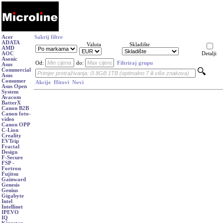
Acer
Sakrij filtre
ADATA
Valuta
Skladište
AMD
AOC
Detalji
Asonic
Od:
do:
Filtriraj grupu
Asus
Commercial
Asus
Consumer
Akcije
Hitovi
Novi
Asus Open
System
Avacom
BatterX
Canon B2B
Canon foto-
video
Canon OPP
C-Lion
Creality
EVTrip
Fractal
Design
F-Secure
FSP -
Fortron
Fujitsu
Gainward
Genesis
Genius
Gigabyte
Intel
Intellinet
IPEVO
IQ