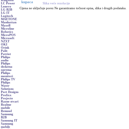
Kingston
kupaca
Slika veće rezolucije
LC Power
Lenovo
Cijena ne uključuje porez Ne garantiramo točnost opisa, slika i drugih podataka.
LG B2B
LG IT
Logitech
MAETONE
Manhattan
Maxell
Microline
Robotics
MicroPOS
Microsoft
NZXT
OKI
Orink
Palit
Patriot
Philips
audio
Philips
dodatna
oprema
Philips
monitori
Philips TV
Philips
Water
Solutions
Port Designs
Profixx
Projecto
Razne stvari
Realme
mobile
Renusol
Samsung
B2B
Samsung IT
Samsung
mobile