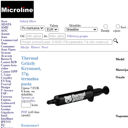
Acer
Sakrij filtre
ADATA
Valuta
Skladište
Sort.
AMD
AOC
Detalji
cijeni
Asonic
Od:
do:
Filtriraj grupu
Asus
Commercial
Asus
Consumer
Akcije
Hitovi
Novi
Asus Open
System
Avacom
Thermal
BatterX
Model
Canon B2B
Grizzly
Canon foto-
Kryonaut,
video
Materija
Canon OPP
37g,
C-Lion
Ostalo
termalna
Creality
EVTrip
pasta
Fractal
Design
Cijena ? EUR.
F-Secure
6 kom. na
FSP -
skladištu.
Fortron
Spremi za
Fujitsu
usporedbu.
Gainward
kom.
Genesis
Genius
PDF
(off-line
Gigabyte
cjenik)
Intel
Napome
Intellinet
IPEVO
Komentari
IQ