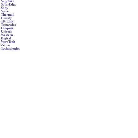
Sapphire
SolarEdge
Sony
Spire
Thermal
Grizzly
TP-Link
Trinasolar
Ubiquiti
Unitech
Western
Digital
WireTech
Zebra
Technologies