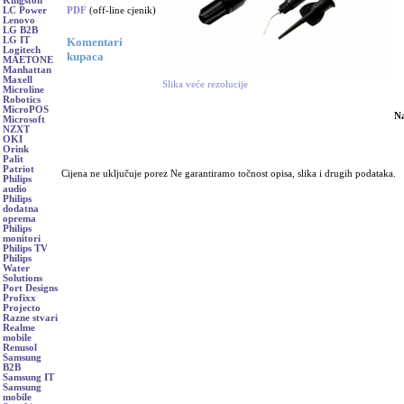
Kingston
PDF
(off-line cjenik)
LC Power
Lenovo
LG B2B
Komentari
LG IT
Logitech
kupaca
MAETONE
Manhattan
Maxell
Slika veće rezolucije
Microline
Robotics
MicroPOS
N
Microsoft
NZXT
OKI
Orink
Palit
Patriot
Cijena ne uključuje porez Ne garantiramo točnost opisa, slika i drugih podataka.
Philips
audio
Philips
dodatna
oprema
Philips
monitori
Philips TV
Philips
Water
Solutions
Port Designs
Profixx
Projecto
Razne stvari
Realme
mobile
Renusol
Samsung
B2B
Samsung IT
Samsung
mobile