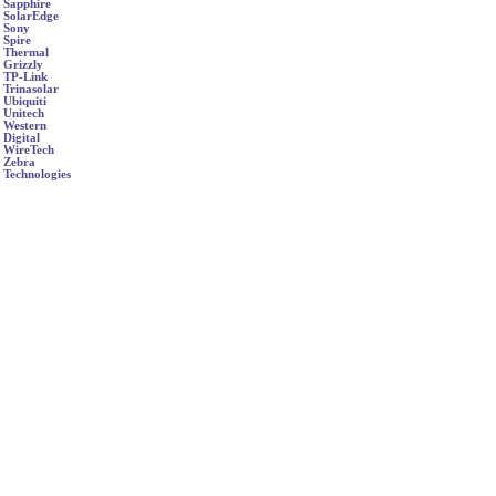
Sapphire
SolarEdge
Sony
Spire
Thermal
Grizzly
TP-Link
Trinasolar
Ubiquiti
Unitech
Western
Digital
WireTech
Zebra
Technologies