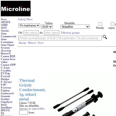
Acer
Sakrij filtre
ADATA
Valuta
Skladište
AMD
AOC
Detalji
cijeni
Asonic
Od:
do:
Filtriraj grupu
Asus
Commercial
Asus
Consumer
Akcije
Hitovi
Novi
Asus Open
System
Avacom
M
BatterX
Canon B2B
Canon foto-
Ma
video
Canon OPP
Os
C-Lion
Creality
EVTrip
Fractal
Design
Thermal
F-Secure
Grizzly
FSP -
Fortron
Conductonaut,
Fujitsu
Gainward
1g, tekući
Genesis
metal
Genius
Gigabyte
Cijena ? EUR.
Intel
Nije na skladištu.
Intellinet
Spremi za usporedbu.
IPEVO
kom.
IQ