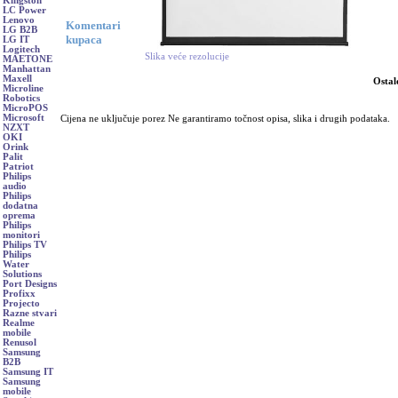
Kingston
LC Power
Lenovo
Komentari
LG B2B
kupaca
LG IT
Logitech
Slika veće rezolucije
MAETONE
Manhattan
Maxell
Ostal
Microline
Robotics
MicroPOS
Microsoft
Cijena ne uključuje porez Ne garantiramo točnost opisa, slika i drugih podataka.
NZXT
OKI
Orink
Palit
Patriot
Philips
audio
Philips
dodatna
oprema
Philips
monitori
Philips TV
Philips
Water
Solutions
Port Designs
Profixx
Projecto
Razne stvari
Realme
mobile
Renusol
Samsung
B2B
Samsung IT
Samsung
mobile