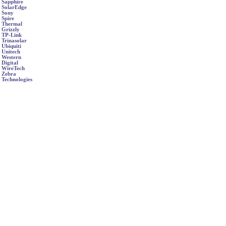
Sapphire
SolarEdge
Sony
Spire
Thermal
Grizzly
TP-Link
Trinasolar
Ubiquiti
Unitech
Western
Digital
WireTech
Zebra
Technologies