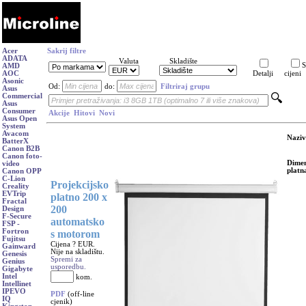
Acer
Sakrij filtre
ADATA
Valuta
Skladište
S
AMD
AOC
Detalji
cijeni
Asonic
Od:
do:
Filtriraj grupu
Asus
Commercial
Asus
Consumer
Akcije
Hitovi
Novi
Asus Open
System
Avacom
Naziv
BatterX
Canon B2B
Canon foto-
Dimen
video
platn
Canon OPP
C-Lion
Projekcijsko
Creality
EVTrip
platno 200 x
Fractal
200
Design
F-Secure
automatsko
FSP -
Fortron
s motorom
Fujitsu
Cijena ? EUR.
Gainward
Nije na skladištu.
Genesis
Spremi za
Genius
usporedbu.
Gigabyte
Intel
kom.
Intellinet
IPEVO
PDF
(off-line
IQ
cjenik)