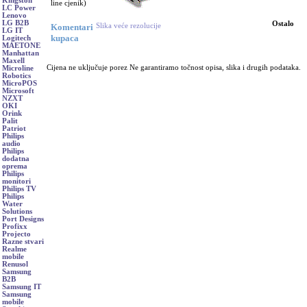
Kingston
line cjenik)
LC Power
Lenovo
LG B2B
Ostalo
Slika veće rezolucije
Komentari
LG IT
kupaca
Logitech
MAETONE
Manhattan
Maxell
Cijena ne uključuje porez Ne garantiramo točnost opisa, slika i drugih podataka.
Microline
Robotics
MicroPOS
Microsoft
NZXT
OKI
Orink
Palit
Patriot
Philips
audio
Philips
dodatna
oprema
Philips
monitori
Philips TV
Philips
Water
Solutions
Port Designs
Profixx
Projecto
Razne stvari
Realme
mobile
Renusol
Samsung
B2B
Samsung IT
Samsung
mobile