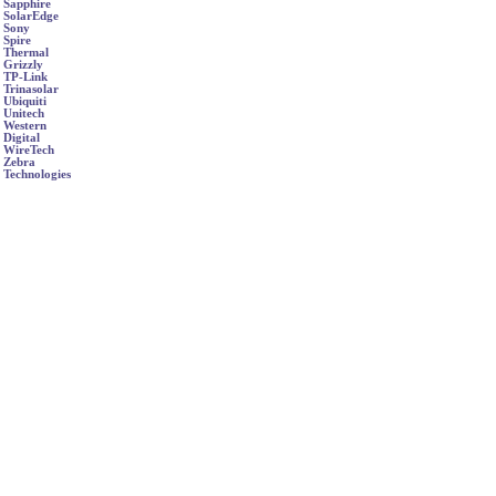
Sapphire
SolarEdge
Sony
Spire
Thermal
Grizzly
TP-Link
Trinasolar
Ubiquiti
Unitech
Western
Digital
WireTech
Zebra
Technologies