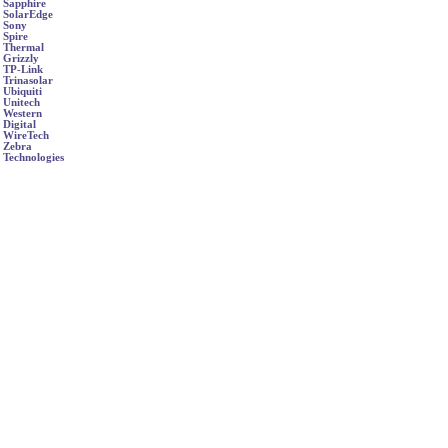
Sapphire
SolarEdge
Sony
Spire
Thermal
Grizzly
TP-Link
Trinasolar
Ubiquiti
Unitech
Western
Digital
WireTech
Zebra
Technologies