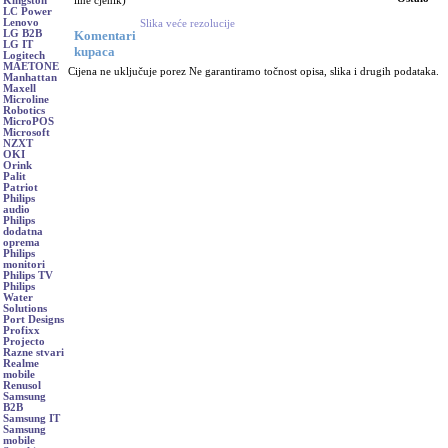
line cjenik)
Kingston
LC Power
Lenovo
Slika veće rezolucije
Komentari
LG B2B
LG IT
kupaca
Logitech
MAETONE
Cijena ne uključuje porez Ne garantiramo točnost opisa, slika i drugih podataka.
Manhattan
Maxell
Microline
Robotics
MicroPOS
Microsoft
NZXT
OKI
Orink
Palit
Patriot
Philips
audio
Philips
dodatna
oprema
Philips
monitori
Philips TV
Philips
Water
Solutions
Port Designs
Profixx
Projecto
Razne stvari
Realme
mobile
Renusol
Samsung
B2B
Samsung IT
Samsung
mobile