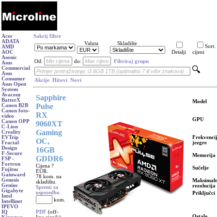
Acer
Sakrij filtre
ADATA
Valuta
Skladište
Sort.
AMD
AOC
Detalji
cijeni
Asonic
Od:
do:
Filtriraj grupu
Asus
Commercial
Asus
Consumer
Akcije
Hitovi
Novi
Asus Open
System
Avacom
Sapphire
BatterX
Model
Pulse
Canon B2B
Canon foto-
RX
video
GPU
Canon OPP
9060XT
C-Lion
Gaming
Creality
Frekvenci
EVTrip
OC,
jezgre
Fractal
Design
16GB
F-Secure
Memorija
GDDR6
FSP -
Fortron
Cijena ?
Sučelje
Fujitsu
EUR.
Gainward
78 kom. na
Genesis
Maksimal
skladištu.
Genius
rezolucija
Spremi za
Gigabyte
usporedbu.
Priključci
Intel
kom.
Intellinet
IPEVO
PDF
(off-
IQ
Ostalo