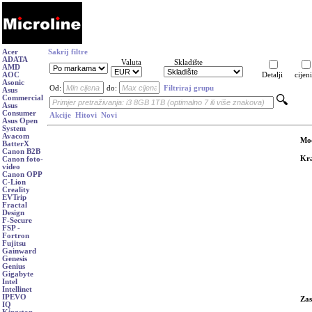
Acer
Sakrij filtre
ADATA
Valuta
Skladište
AMD
AOC
Detalji
cijeni
Asonic
Od:
do:
Filtriraj grupu
Asus
Commercial
Asus
Consumer
Akcije
Hitovi
Novi
Asus Open
System
Avacom
Mo
BatterX
Canon B2B
Kra
Canon foto-
video
Canon OPP
C-Lion
Creality
EVTrip
Fractal
Design
F-Secure
FSP -
Fortron
Fujitsu
Gainward
Genesis
Genius
Gigabyte
Intel
Intellinet
IPEVO
Zas
IQ