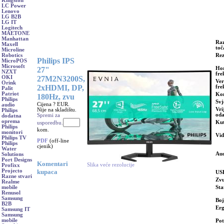
Kingston
LC Power
Lenovo
LG B2B
LG IT
Logitech
MAETONE
Manhattan
Ra
Maxell
toč
Microline
Rez
Robotics
Philips IPS
MicroPOS
Microsoft
27"
Hor
NZXT
fre
27M2N3200S,
OKI
Ver
Orink
2xHDMI, DP,
fre
Palit
Patriot
Kon
180Hz, zvu
Philips
Svj
Cijena ? EUR.
audio
Vri
Nije na skladištu.
Philips
oda
Spremi za
dodatna
oprema
Kut
usporedbu.
Philips
kom.
monitori
Vid
Philips TV
PDF
(off-line
Philips
cjenik)
Water
Aud
Solutions
Port Designs
Komentari
Slika veće rezolucije
Profixx
kupaca
Projecto
US
Razne stvari
Zvu
Realme
Sta
mobile
Renusol
Samsung
Bo
B2B
Er
Samsung IT
Samsung
mobile
Pot