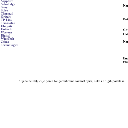
Sapphire
SolarEdge
Nap
Sony
Spire
Thermal
Grizzly
Pak
TP-Link
Trinasolar
Ubiquiti
Unitech
Gar
Western
Ost
Digital
WireTech
Na
Zebra
Technologies
Ene
raz
Cijena ne uključuje porez Ne garantiramo točnost opisa, slika i drugih podataka.