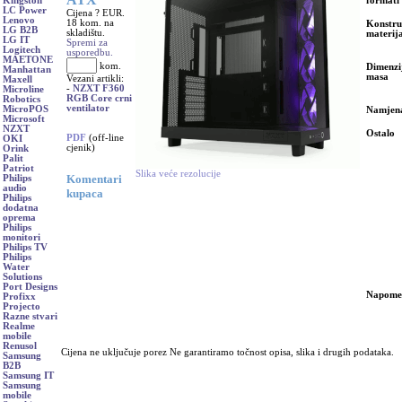
formati
Kingston
LC Power
Cijena ? EUR.
Lenovo
18 kom. na
Konstru
LG B2B
skladištu.
materija
LG IT
Spremi za
Logitech
usporedbu.
MAETONE
kom.
Dimenzij
Manhattan
masa
Vezani artikli:
Maxell
-
NZXT F360
Microline
RGB Core crni
Robotics
ventilator
MicroPOS
Namjen
Microsoft
NZXT
Ostalo
PDF
(off-line
OKI
cjenik)
Orink
Palit
Patriot
Slika veće rezolucije
Komentari
Philips
audio
kupaca
Philips
dodatna
oprema
Philips
monitori
Philips TV
Philips
Water
Solutions
Port Designs
Napome
Profixx
Projecto
Razne stvari
Realme
mobile
Renusol
Cijena ne uključuje porez Ne garantiramo točnost opisa, slika i drugih podataka.
Samsung
B2B
Samsung IT
Samsung
mobile