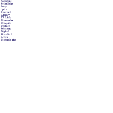
Sapphire
SolarEdge
Sony
Spire
Thermal
Grizzly
TP-Link
Trinasolar
Ubiquiti
Unitech
Western
Digital
WireTech
Zebra
Technologies