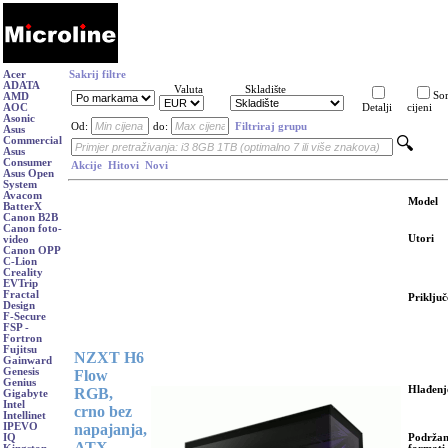
Acer
Sakrij filtre
ADATA
Valuta
Skladište
Sor
AMD
AOC
Detalji
cijeni
Asonic
Od:
do:
Filtriraj grupu
Asus
Commercial
Asus
Consumer
Akcije
Hitovi
Novi
Asus Open
System
Avacom
Model
BatterX
Canon B2B
Canon foto-
Utori
video
Canon OPP
C-Lion
Creality
EVTrip
Fractal
Priključ
Design
F-Secure
FSP -
Fortron
Fujitsu
NZXT H6
Gainward
Genesis
Flow
Genius
Hlađenj
RGB,
Gigabyte
Intel
crno bez
Intellinet
napajanja,
IPEVO
Podržan
IQ
ATX