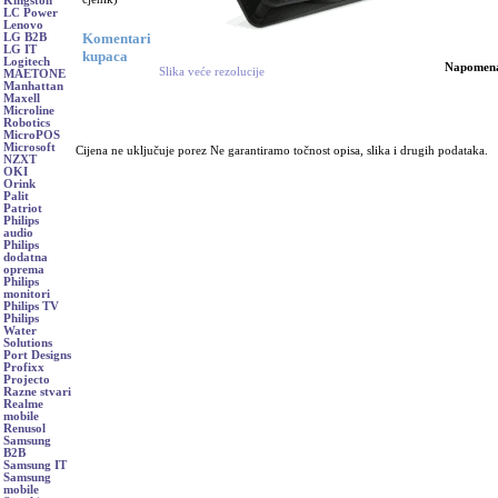
Kingston
LC Power
Lenovo
Komentari
LG B2B
LG IT
kupaca
Logitech
Napomen
Slika veće rezolucije
MAETONE
Manhattan
Maxell
Microline
Robotics
MicroPOS
Microsoft
Cijena ne uključuje porez Ne garantiramo točnost opisa, slika i drugih podataka.
NZXT
OKI
Orink
Palit
Patriot
Philips
audio
Philips
dodatna
oprema
Philips
monitori
Philips TV
Philips
Water
Solutions
Port Designs
Profixx
Projecto
Razne stvari
Realme
mobile
Renusol
Samsung
B2B
Samsung IT
Samsung
mobile