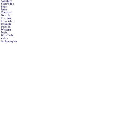
Sapphire
SolarEdge
Sony
Spire
Thermal
Grizzly
TP-Link
Trinasolar
Ubiquiti
Unitech
Western
Digital
WireTech
Zebra
Technologies