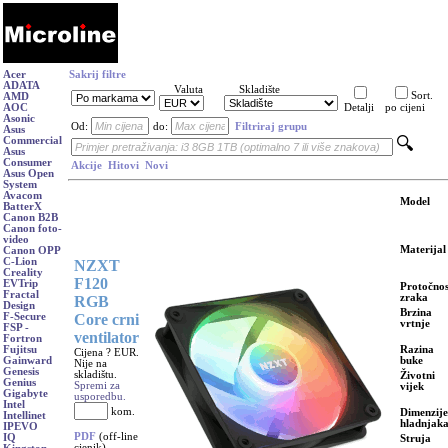
Acer
Sakrij filtre
ADATA
Valuta
Skladište
Sort.
AMD
AOC
Detalji
po cijeni
Asonic
Od:
do:
Filtriraj grupu
Asus
Commercial
Asus
Consumer
Akcije
Hitovi
Novi
Asus Open
System
Avacom
Model
BatterX
Canon B2B
Canon foto-
video
Materijal
Canon OPP
C-Lion
NZXT
Creality
F120
EVTrip
Protočnos
Fractal
zraka
RGB
Design
Brzina
Core crni
F-Secure
vrtnje
FSP -
ventilator
Fortron
Razina
Fujitsu
Cijena ? EUR.
buke
Gainward
Nije na
Genesis
skladištu.
Životni
Genius
Spremi za
vijek
Gigabyte
usporedbu.
Intel
kom.
Dimenzije
Intellinet
hladnjak
IPEVO
PDF
(off-line
IQ
Struja
cjenik)