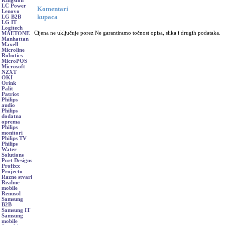
Kingston
LC Power
Komentari
Lenovo
kupaca
LG B2B
LG IT
Logitech
Cijena ne uključuje porez Ne garantiramo točnost opisa, slika i drugih podataka.
MAETONE
Manhattan
Maxell
Microline
Robotics
MicroPOS
Microsoft
NZXT
OKI
Orink
Palit
Patriot
Philips
audio
Philips
dodatna
oprema
Philips
monitori
Philips TV
Philips
Water
Solutions
Port Designs
Profixx
Projecto
Razne stvari
Realme
mobile
Renusol
Samsung
B2B
Samsung IT
Samsung
mobile