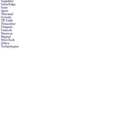
Sapphire
SolarEdge
Sony
Spire
Thermal
Grizzly
TP-Link
Trinasolar
Ubiquiti
Unitech
Western
Digital
WireTech
Zebra
Technologies