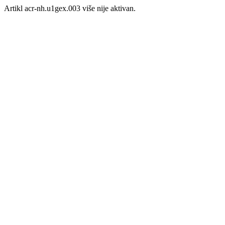
Artikl acr-nh.u1gex.003 više nije aktivan.