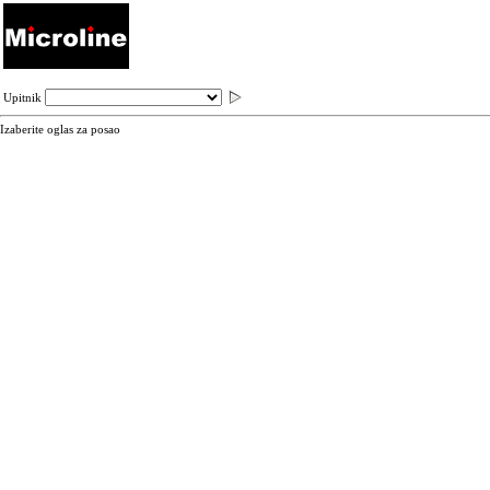
Upitnik
Izaberite oglas za posao